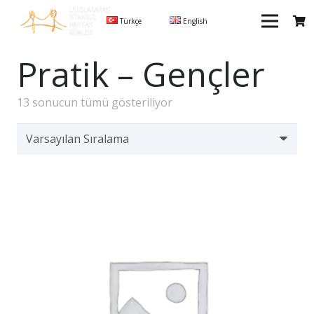
Türkçe
English
Pratik – Gençler
13 sonucun tümü gösteriliyor