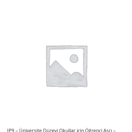
JP9 – Üniversite Düzeyi Okullar için Öğrenci Aşçı –