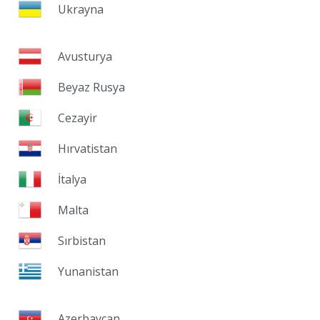
Ukrayna
Avusturya
Beyaz Rusya
Cezayir
Hırvatistan
İtalya
Malta
Sırbistan
Yunanistan
Azerbaycan