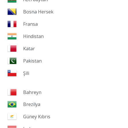
Bosna Hersek
Fransa
Hindistan
Katar
Pakistan
Şili
Bahreyn
Brezilya
Güney Kıbrıs