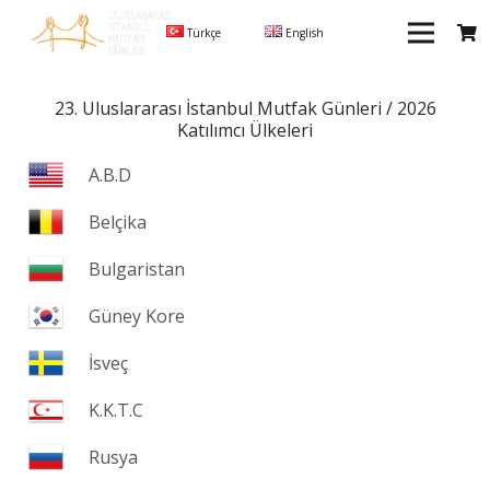
Türkçe
English
23. Uluslararası İstanbul Mutfak Günleri / 2026
Katılımcı Ülkeleri
A.B.D
Belçika
Bulgaristan
Güney Kore
İsveç
K.K.T.C
Rusya