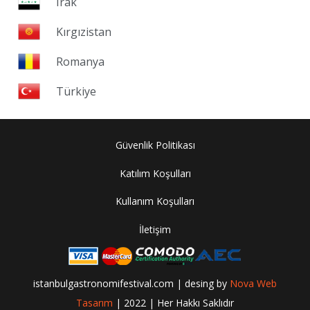
Irak
Kırgızistan
Romanya
Türkiye
Güvenlik Politikası
Katılım Koşulları
Kullanım Koşulları
İletişim
istanbulgastronomifestival.com | desing by
Nova Web
Tasarım
| 2022 | Her Hakkı Saklıdır