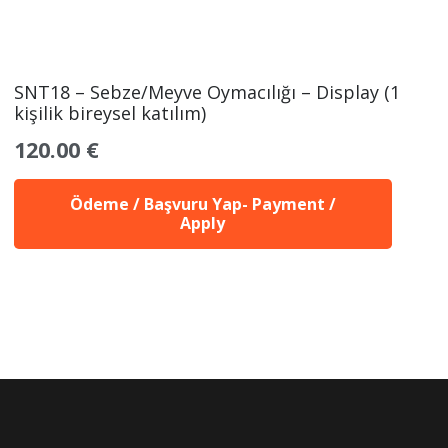
SNT18 – Sebze/Meyve Oymacılığı – Display (1
kişilik bireysel katılım)
120.00
€
Ödeme / Başvuru Yap- Payment /
Apply