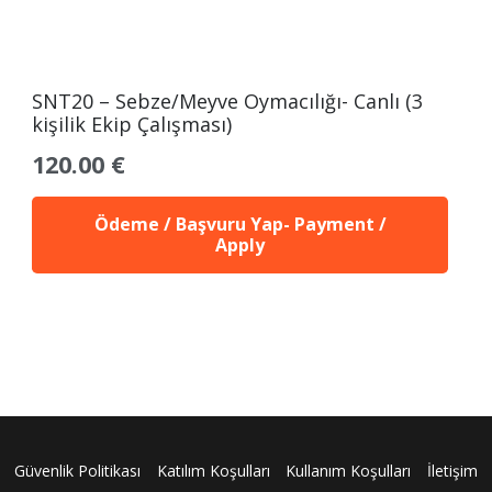
SNT20 – Sebze/Meyve Oymacılığı- Canlı (3
kişilik Ekip Çalışması)
120.00
€
Ödeme / Başvuru Yap- Payment /
Apply
Güvenlik Politikası
Katılım Koşulları
Kullanım Koşulları
İletişim