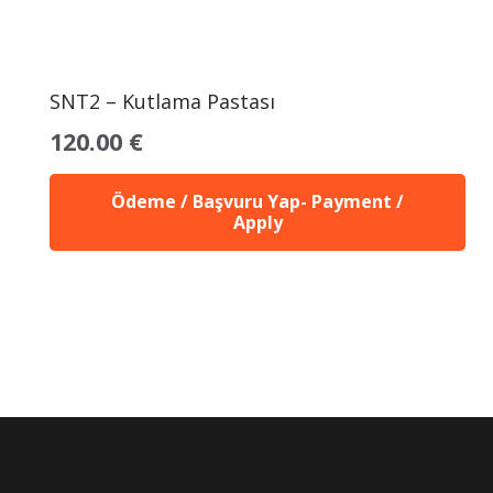
SNT2 – Kutlama Pastası
120.00
€
Ödeme / Başvuru Yap- Payment /
Apply