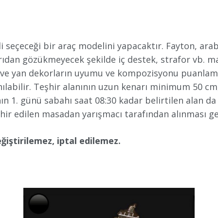
 seçeceği bir araç modelini yapacaktır. Fayton, arab
şarıdan gözükmeyecek şekilde iç destek, strafor vb. 
an ve yan dekorların uyumu ve kompozisyonu puanlama
anılabilir. Teşhir alanının uzun kenarı minimum 50 c
anın 1. günü sabahı saat 08:30 kadar belirtilen alan
şhir edilen masadan yarışmacı tarafından alınması g
ğiştirilemez, iptal edilemez.