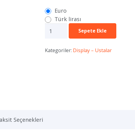
Euro
Türk lirası
SNT3
Sepete Ekle
–
Araç
Kategoriler:
Display – Ustalar
Çalışması
adet
aksit Seçenekleri