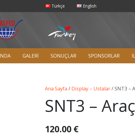
Türkçe
English
INDA
GALERİ
SONUÇLAR
SPONSORLAR
İ
Ana Sayfa
/
Display – Ustalar
/ SNT3 – A
SNT3 – Araç
120.00
€