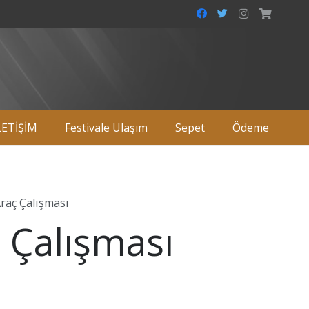
LETİŞİM
Festivale Ulaşım
Sepet
Ödeme
raç Çalışması
 Çalışması