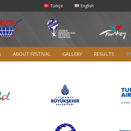
Türkçe
English
S
ABOUT FESTİVAL
GALLERY
RESULTS
S